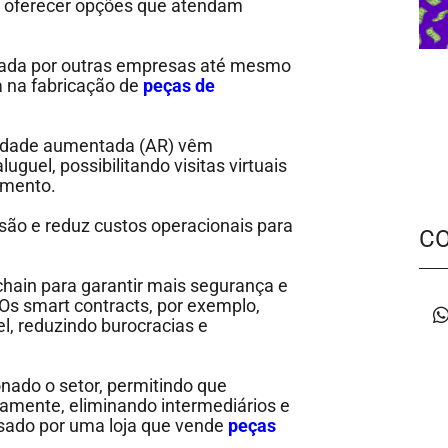
 e oferecer opções que atendam
tada por outras empresas até mesmo
a na fabricação de
peças de
ealidade aumentada (AR) vêm
guel, possibilitando visitas virtuais
amento.
isão e reduz custos operacionais para
C
kchain para garantir mais segurança e
 Os smart contracts, por exemplo,
, reduzindo burocracias e
nado o setor, permitindo que
mente, eliminando intermediários e
sado por uma loja que vende
peças