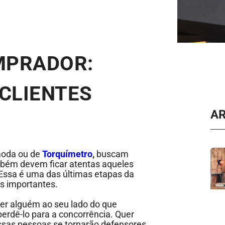
MPRADOR:
 CLIENTES
A
moda ou de
Torquímetro
,
buscam
mbém devem ficar atentas aqueles
 Essa é uma das últimas etapas da
is importantes.
er alguém ao seu lado do que
perdê-lo para a concorrência. Quer
ssas pessoas se tornarão defensores