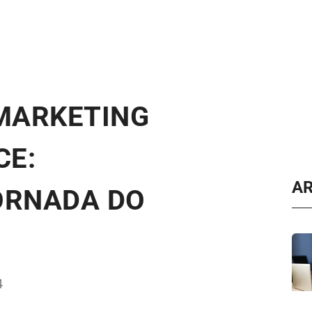
MARKETING
CE:
A
ORNADA DO
4