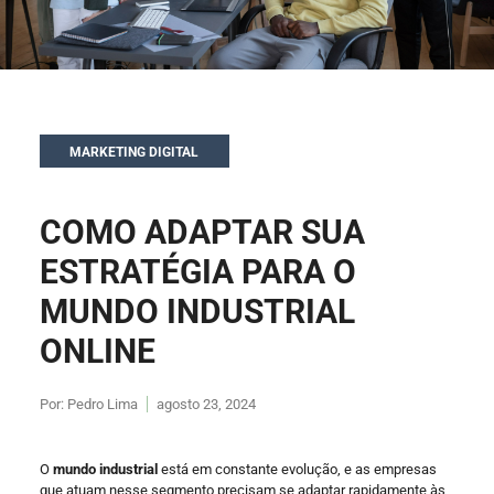
MARKETING DIGITAL
COMO ADAPTAR SUA
ESTRATÉGIA PARA O
MUNDO INDUSTRIAL
ONLINE
Por:
Pedro Lima
agosto 23, 2024
O
mundo industrial
está em constante evolução, e as empresas
que atuam nesse segmento precisam se adaptar rapidamente às