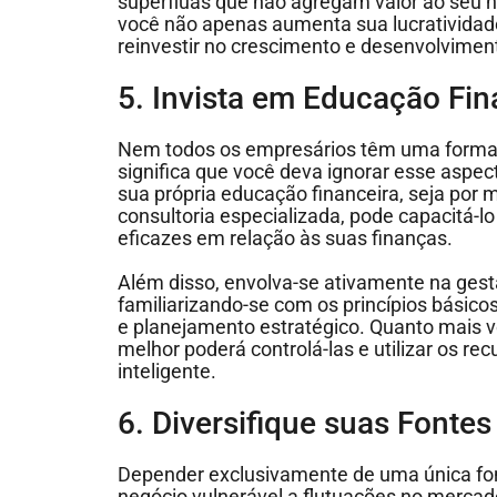
supérfluas que não agregam valor ao seu n
você não apenas aumenta sua lucratividad
reinvestir no crescimento e desenvolvime
5. Invista em Educação Fin
Nem todos os empresários têm uma formaç
significa que você deva ignorar esse aspect
sua própria educação financeira, seja por 
consultoria especializada, pode capacitá-l
eficazes em relação às suas finanças.
Além disso, envolva-se ativamente na gest
familiarizando-se com os princípios básicos
e planejamento estratégico. Quanto mais v
melhor poderá controlá-las e utilizar os re
inteligente.
6. Diversifique suas Fontes
Depender exclusivamente de uma única font
negócio vulnerável a flutuações no merca