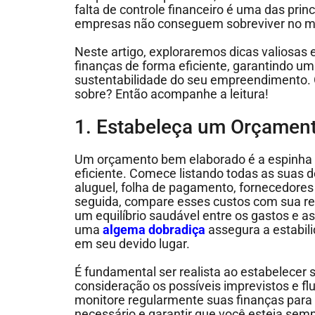
falta de controle financeiro é uma das prin
empresas não conseguem sobreviver no 
Neste artigo, exploraremos dicas valiosas 
finanças de forma eficiente, garantindo um
sustentabilidade do seu empreendimento. 
sobre? Então acompanhe a leitura!
1. Estabeleça um Orçament
Um orçamento bem elaborado é a espinha d
eficiente. Comece listando todas as suas d
aluguel, folha de pagamento, fornecedore
seguida, compare esses custos com sua re
um equilíbrio saudável entre os gastos e a
uma
algema dobradiça
assegura a estabil
em seu devido lugar.
É fundamental ser realista ao estabelecer
consideração os possíveis imprevistos e f
monitore regularmente suas finanças para
necessário e garantir que você esteja sem