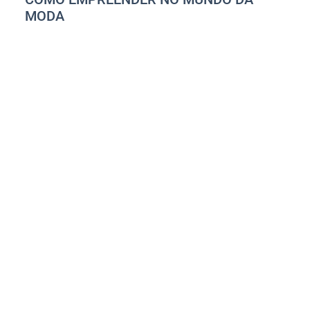
MODA
Guia Investimento
abril 22, 2022
DICAS PRÁTICAS PARA
INICIAR SEU NEGÓCIO
DIGITAL COM
CONFIANÇA
Vanessa Andrade
janeiro 28, 2025